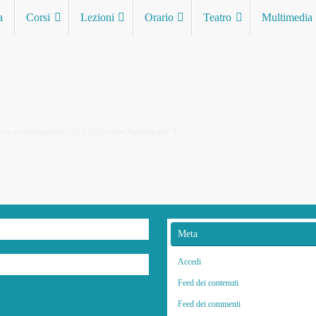
a
Corsi
Lezioni
Orario
Teatro
Multimedia
g/wp-content/uploads/2019/01/DorsinoTurandot.pdf”]
Meta
Accedi
Feed dei contenuti
Feed dei commenti