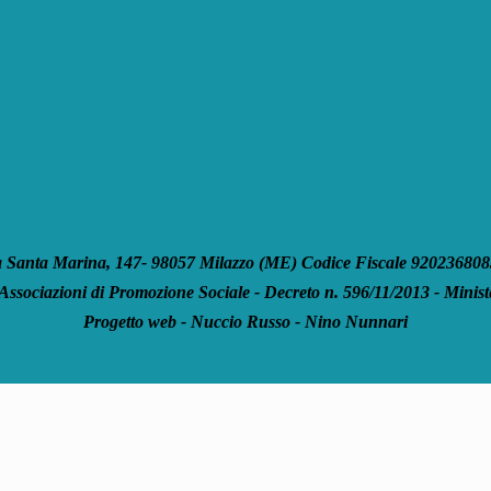
anta Marina, 147- 98057 Milazzo (ME) Codice Fiscale 92023680835
 Associazioni di Promozione Sociale - Decreto n. 596/11/2013 - Ministe
Progetto web - Nuccio Russo - Nino Nunnari