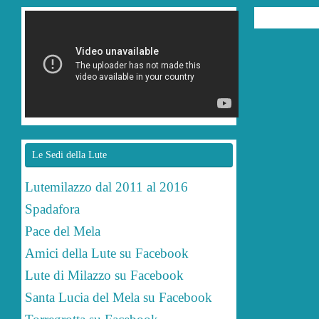
Le Sedi della Lute
Lutemilazzo dal 2011 al 2016
Spadafora
Pace del Mela
Amici della Lute su Facebook
Lute di Milazzo su Facebook
Santa Lucia del Mela su Facebook