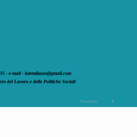
 - e-mail - lutemilazzo@gmail.com
ro del Lavoro e delle Politiche Sociali
Powered by
Tempera
&
WordPress.