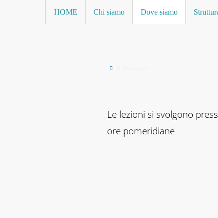
Vai
Vai
HOME
Chi siamo
Dove siamo
Struttur
al
al
contenuto
contenuto
Home
dove siamo
Le lezioni si svolgono pres
ore pomeridiane