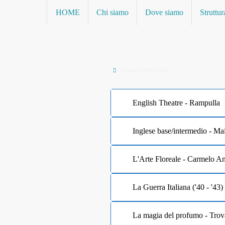
Vai
Vai
HOME
Chi siamo
Dove siamo
Struttur
al
al
contenuto
contenuto
Home
Anno 2019-2020
English Theatre - Rampulla
Inglese base/intermedio - Ma
L'Arte Floreale - Carmelo A
La Guerra Italiana ('40 - '43)
La magia del profumo - Trov