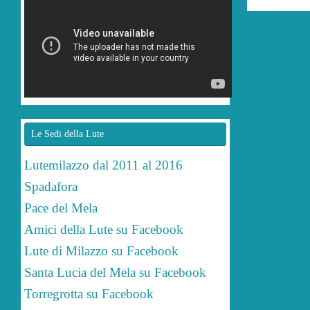
Le Sedi della Lute
Lutemilazzo dal 2011 al 2016
Spadafora
Pace del Mela
Amici della Lute su Facebook
Lute di Milazzo su Facebook
Santa Lucia del Mela su Facebook
Torregrotta su Facebook