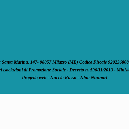
anta Marina, 147- 98057 Milazzo (ME) Codice Fiscale 92023680835
 Associazioni di Promozione Sociale - Decreto n. 596/11/2013 - Ministe
Progetto web - Nuccio Russo - Nino Nunnari