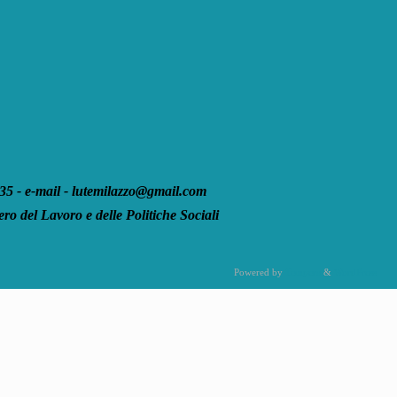
 - e-mail - lutemilazzo@gmail.com
ro del Lavoro e delle Politiche Sociali
Powered by
Tempera
&
WordPress.