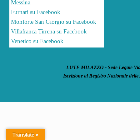
Messina
Furnari su Facebook
Monforte San Giorgio su Facebook
Villafranca Tirrena su Facebook
Venetico su Facebook
LUTE MILAZZO - Sede Legale Via S
Iscrizione al Registro Nazionale delle
Translate »