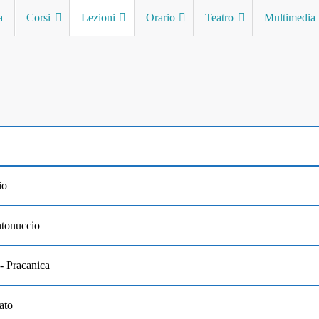
a
Corsi
Lezioni
Orario
Teatro
Multimedia
io
ntonuccio
 - Pracanica
ato