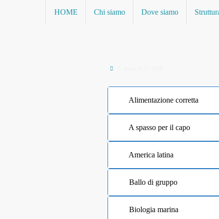
Vai
Vai
HOME
Chi siamo
Dove siamo
Struttur
al
al
contenuto
contenuto
Home
Anno 2017-2018
Alimentazione corretta
A spasso per il capo
America latina
Ballo di gruppo
Biologia marina