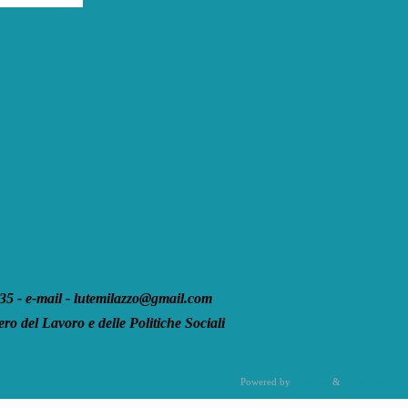
 - e-mail - lutemilazzo@gmail.com
ro del Lavoro e delle Politiche Sociali
Powered by
Tempera
&
WordPress.