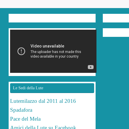
Le Sedi della Lute
Lutemilazzo dal 2011 al 2016
Spadafora
Pace del Mela
Amici della Lute su Facebook