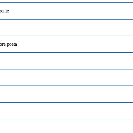
mente
ore poeta