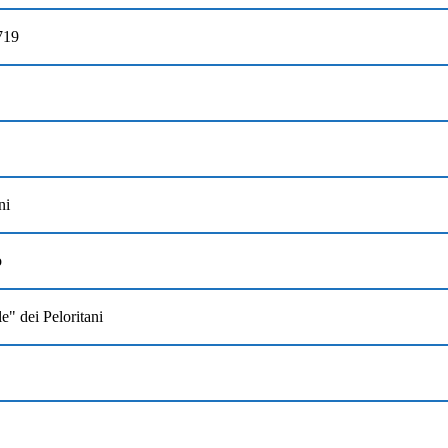
719
ni
o
le" dei Peloritani