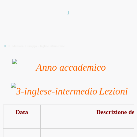
Vai
al
contenuto
Home
Mastroeni Giuseppa – Inglese Intermediate
Lezioni
Data
Descrizione del