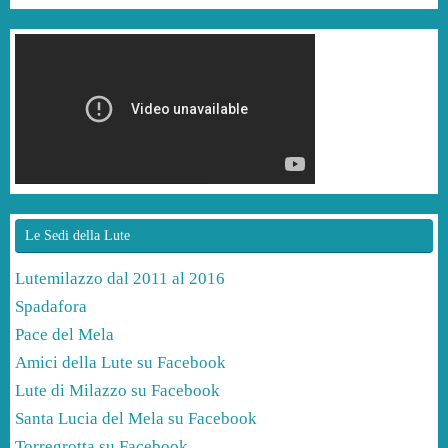
Le Sedi della Lute
Lutemilazzo dal 2011 al 2016
Spadafora
Pace del Mela
Amici della Lute su Facebook
Lute di Milazzo su Facebook
Santa Lucia del Mela su Facebook
Torregrotta su Facebook