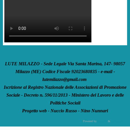
LUTE MILAZZO - Sede Legale Via Santa Marina, 147- 98057
Milazzo (ME) Codice Fiscale 92023680835 - e-mail -
lutemilazzo@gmail.com
Iscrizione al Registro Nazionale delle Associazioni di Promozione
Sociale - Decreto n. 596/11/2013 - Ministero del Lavoro e delle
Politiche Sociali
Progetto web - Nuccio Russo - Nino Nunnari
Powered by
Tempera
&
WordPress.