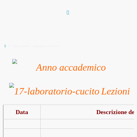
Vai
al
contenuto
Home
Lizio Carmen – Laboratorio di Cucito
Lezioni
Data
Descrizione del