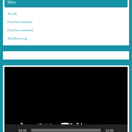
Meta
Accedi
Feed dei contenuti
Feed dei commenti
WordPress.org
Video
Player
00:00
13:00