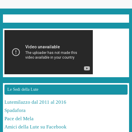
Le Sedi della Lute
Lutemilazzo dal 2011 al 2016
Spadafora
Pace del Mela
Amici della Lute su Facebook