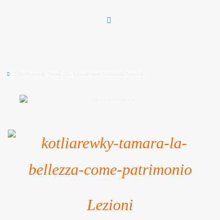
Vai
al
contenuto
Home
Kotliarewsky Tamara – La Bellezza come Patrimonio Personale
Lezioni