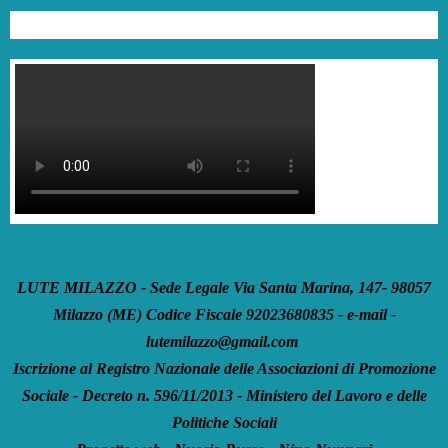
LUTE MILAZZO - Sede Legale Via Santa Marina, 147- 98057
Milazzo (ME) Codice Fiscale 92023680835 - e-mail -
lutemilazzo@gmail.com
Iscrizione al Registro Nazionale delle Associazioni di Promozione
Sociale - Decreto n. 596/11/2013 - Ministero del Lavoro e delle
Politiche Sociali