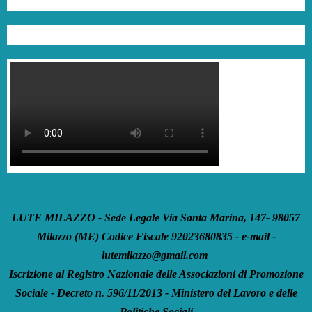
LUTE MILAZZO - Sede Legale Via Santa Marina, 147- 98057
Milazzo (ME) Codice Fiscale 92023680835 - e-mail -
lutemilazzo@gmail.com
Iscrizione al Registro Nazionale delle Associazioni di Promozione
Sociale - Decreto n. 596/11/2013 - Ministero del Lavoro e delle
Politiche Sociali