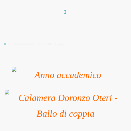
Vai
al
contenuto
Home
Calamera / Doronzo / Oteri – Ballo di coppia