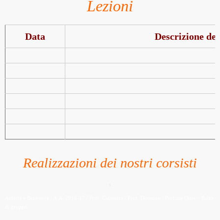
Lezioni
Data
Descrizione del
Realizzazioni dei nostri corsisti
x
Attività e Benessere / A.A. 2016-17 / Prof. Calamera / Prof. Doronzo / Prof.ssa Oteri – Ballo
di gruppo